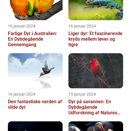
16 januar 2024
16 januar 2024
Farlige Dyr i Australien:
Liger dyr: Et fascinerende
En Dybdegående
kryds mellem løver og
Gennemgang
tigre
16 januar 2024
15 januar 2024
Den fantastiske verden af
Dyr på savannen: En
vilde dyr
Dybdegående
Udforskning af Natures
Mest Fascinerende
Skabninger