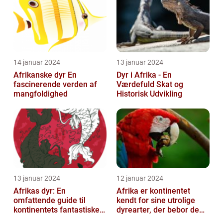
14 januar 2024
13 januar 2024
Afrikanske dyr En
Dyr i Afrika - En
fascinerende verden af
Værdefuld Skat og
mangfoldighed
Historisk Udvikling
13 januar 2024
12 januar 2024
Afrikas dyr: En
Afrika er kontinentet
omfattende guide til
kendt for sine utrolige
kontinentets fantastiske
dyrearter, der bebor de
dyreliv
vidtstrakte savanner,