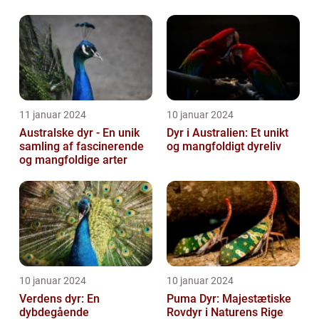
naturens mest
dødbringende
skabninger...
11 januar 2024
10 januar 2024
Australske dyr - En unik
Dyr i Australien: Et unikt
samling af fascinerende
og mangfoldigt dyreliv
og mangfoldige arter
10 januar 2024
10 januar 2024
Verdens dyr: En
Puma Dyr: Majestætiske
dybdegående
Rovdyr i Naturens Rige