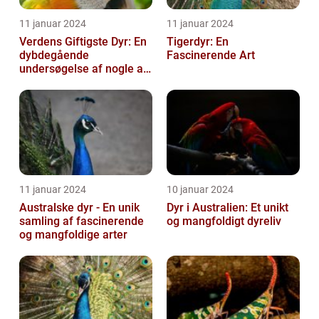
11 januar 2024
11 januar 2024
Verdens Giftigste Dyr: En
Tigerdyr: En
dybdegående
Fascinerende Art
undersøgelse af nogle af
naturens mest
dødbringende
skabninger...
11 januar 2024
10 januar 2024
Australske dyr - En unik
Dyr i Australien: Et unikt
samling af fascinerende
og mangfoldigt dyreliv
og mangfoldige arter