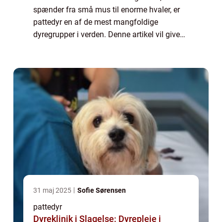
spænder fra små mus til enorme hvaler, er
pattedyr en af de mest mangfoldige
dyregrupper i verden. Denne artikel vil give
en omfattende præsentation af pattedyr og
udforske deres evolutionære historie.
Præsen...
31 maj 2025
Sofie Sørensen
pattedyr
Dyreklinik i Slagelse: Dyrepleje i