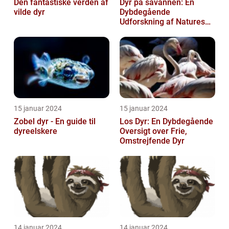
Den fantastiske verden af
Dyr på savannen: En
vilde dyr
Dybdegående
Udforskning af Natures
Mest Fascinerende
Skabninger
15 januar 2024
15 januar 2024
Zobel dyr - En guide til
Los Dyr: En Dybdegående
dyreelskere
Oversigt over Frie,
Omstrejfende Dyr
14 januar 2024
14 januar 2024