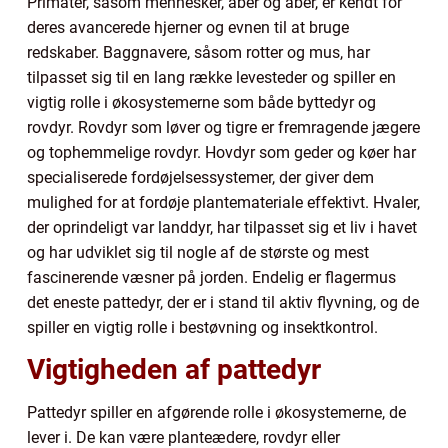
Primater, såsom mennesker, aber og aber, er kendt for
deres avancerede hjerner og evnen til at bruge
redskaber. Baggnavere, såsom rotter og mus, har
tilpasset sig til en lang række levesteder og spiller en
vigtig rolle i økosystemerne som både byttedyr og
rovdyr. Rovdyr som løver og tigre er fremragende jægere
og tophemmelige rovdyr. Hovdyr som geder og køer har
specialiserede fordøjelsessystemer, der giver dem
mulighed for at fordøje plantemateriale effektivt. Hvaler,
der oprindeligt var landdyr, har tilpasset sig et liv i havet
og har udviklet sig til nogle af de største og mest
fascinerende væsner på jorden. Endelig er flagermus
det eneste pattedyr, der er i stand til aktiv flyvning, og de
spiller en vigtig rolle i bestøvning og insektkontrol.
Vigtigheden af pattedyr
Pattedyr spiller en afgørende rolle i økosystemerne, de
lever i. De kan være planteædere, rovdyr eller