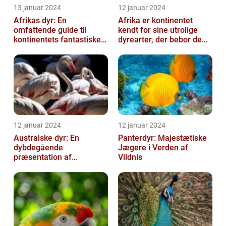
13 januar 2024
12 januar 2024
Afrikas dyr: En
Afrika er kontinentet
omfattende guide til
kendt for sine utrolige
kontinentets fantastiske
dyrearter, der bebor de
dyreliv
vidtstrakte savanner,
robuste ...
12 januar 2024
12 januar 2024
Australske dyr: En
Panterdyr: Majestætiske
dybdegående
Jægere i Verden af
præsentation af
Vildnis
Australiens unikke dyreliv