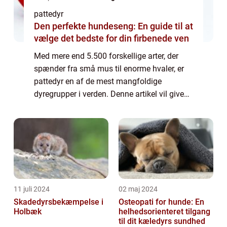
pattedyr
Den perfekte hundeseng: En guide til at
vælge det bedste for din firbenede ven
Med mere end 5.500 forskellige arter, der
spænder fra små mus til enorme hvaler, er
pattedyr en af de mest mangfoldige
dyregrupper i verden. Denne artikel vil give
en omfattende præsentation af pattedyr og
udforske deres evolutionære historie.
Præsen...
11 juli 2024
02 maj 2024
Skadedyrsbekæmpelse i
Osteopati for hunde: En
Holbæk
helhedsorienteret tilgang
til dit kæledyrs sundhed