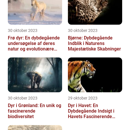
30 oktober 2023
30 oktober 2023
Frø dyr: En dybdegående
Bjørne: Dybdegående
undersøgelse af deres
Indblik i Naturens
natur og evolutionære
Majestætiske Skabninger
historie
30 oktober 2023
29 oktober 2023
Dyr i Grønland: En unik og
Dyr i Havet: En
fascinerende
Dybdegående Indsigt i
biodiversitet
Havets Fascinerende
Skabninger