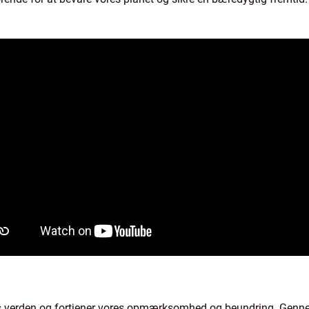
res verden og fortjener vores opmærksomhed og beundring. Gennem