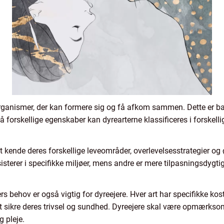
rganismer, der kan formere sig og få afkom sammen. Dette er ba
 forskellige egenskaber kan dyrearterne klassificeres i forskellig
t at kende deres forskellige leveområder, overlevelsesstrategier og
sterer i specifikke miljøer, mens andre er mere tilpasningsdygtige 
 behov er også vigtig for dyreejere. Hver art har specifikke 
 at sikre deres trivsel og sundhed. Dyreejere skal være opmærkso
g pleje.