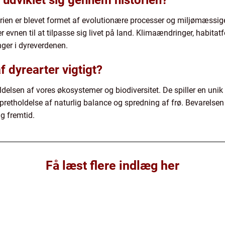
 udviklet sig gennem historien?
ien er blevet formet af evolutionære processer og miljømæssige f
r evnen til at tilpasse sig livet på land. Klimaændringer, habita
nger i dyreverdenen.
f dyrearter vigtigt?
delsen af vores økosystemer og biodiversitet. De spiller en unik o
opretholdelse af naturlig balance og spredning af frø. Bevarelsen a
g fremtid.
Få læst flere indlæg her