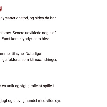
g
 dyrearter opstod, og siden da har
anismer. Senere udviklede nogle af
. Først kom krybdyr, som blev
ommer til syne. Naturlige
llige faktorer som klimaændringer,
n unik og vigtig rolle at spille i
 jagt og ulovlig handel med vilde dyr.