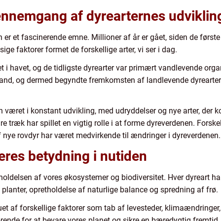
gennemgang af dyrearternes udviklin
 er et fascinerende emne. Millioner af år er gået, siden de første
e faktorer formet de forskellige arter, vi ser i dag.
vet i havet, og de tidligste dyrearter var primært vandlevende org
på land, og dermed begyndte fremkomsten af landlevende dyrearter
 været i konstant udvikling, med udryddelser og nye arter, der k
træk har spillet en vigtig rolle i at forme dyreverdenen. Forske
f nye rovdyr har været medvirkende til ændringer i dyreverdenen.
eres betydning i nutiden
holdelsen af vores økosystemer og biodiversitet. Hver dyreart har e
 planter, opretholdelse af naturlige balance og spredning af frø.
et af forskellige faktorer som tab af levesteder, klimaændringer,
ørende for at bevare vores planet og sikre en bæredygtig fremtid.