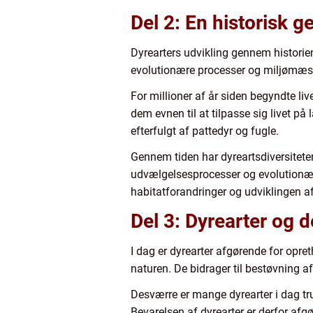
Del 2: En historisk 
Dyrearters udvikling gennem historien
evolutionære processer og miljømæssig
For millioner af år siden begyndte li
dem evnen til at tilpasse sig livet 
efterfulgt af pattedyr og fugle.
Gennem tiden har dyreartsdiversiteten
udvælgelsesprocesser og evolutionære 
habitatforandringer og udviklingen a
Del 3: Dyrearter og d
I dag er dyrearter afgørende for opret
naturen. De bidrager til bestøvning af
Desværre er mange dyrearter i dag tru
Bevarelsen af dyrearter er derfor afg