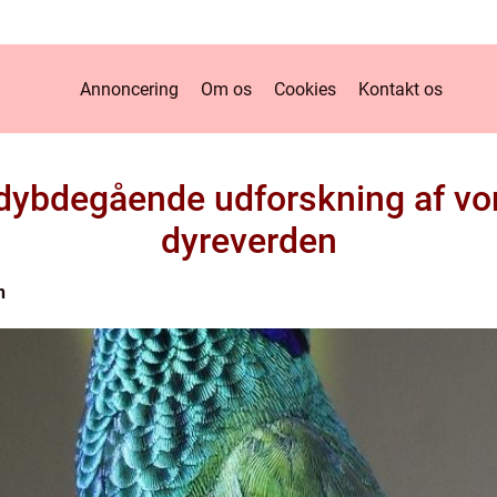
Annoncering
Om os
Cookies
Kontakt os
 dybdegående udforskning af vo
dyreverden
n