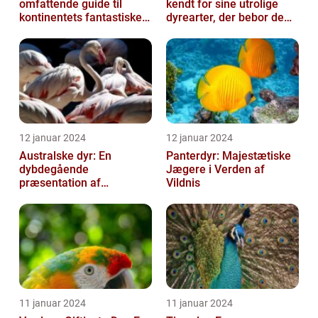
omfattende guide til
kendt for sine utrolige
kontinentets fantastiske
dyrearter, der bebor de
dyreliv
vidtstrakte savanner,
robuste ...
12 januar 2024
12 januar 2024
Australske dyr: En
Panterdyr: Majestætiske
dybdegående
Jægere i Verden af
præsentation af
Vildnis
Australiens unikke dyreliv
11 januar 2024
11 januar 2024