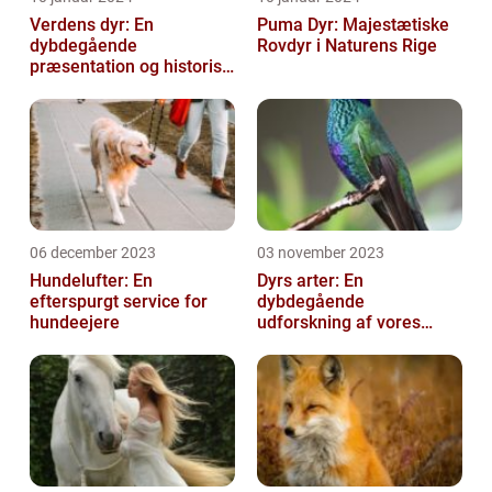
Verdens dyr: En
Puma Dyr: Majestætiske
dybdegående
Rovdyr i Naturens Rige
præsentation og historisk
gennemgang
06 december 2023
03 november 2023
Hundelufter: En
Dyrs arter: En
efterspurgt service for
dybdegående
hundeejere
udforskning af vores
fantastiske dyreverden