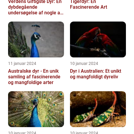
Verdens Giftigste Dyr: En
Tigerdyr: En
dybdegående
Fascinerende Art
undersøgelse af nogle af
naturens mest
dødbringende
skabninger...
11 januar 2024
10 januar 2024
Australske dyr - En unik
Dyr i Australien: Et unikt
samling af fascinerende
og mangfoldigt dyreliv
og mangfoldige arter
10 januar 2024
10 januar 2024