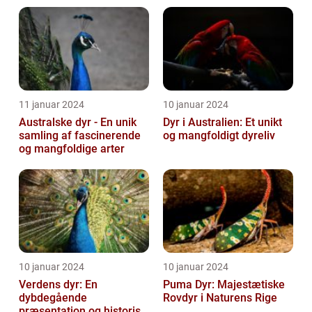
dødbringende
skabninger...
11 januar 2024
10 januar 2024
Australske dyr - En unik
Dyr i Australien: Et unikt
samling af fascinerende
og mangfoldigt dyreliv
og mangfoldige arter
10 januar 2024
10 januar 2024
Verdens dyr: En
Puma Dyr: Majestætiske
dybdegående
Rovdyr i Naturens Rige
præsentation og historisk