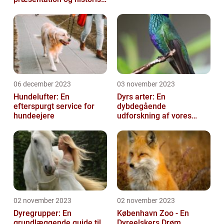
gennemgang
06 december 2023
03 november 2023
Hundelufter: En
Dyrs arter: En
efterspurgt service for
dybdegående
hundeejere
udforskning af vores
fantastiske dyreverden
02 november 2023
02 november 2023
Dyregrupper: En
København Zoo - En
grundlæggende guide til
Dyreelskers Drøm