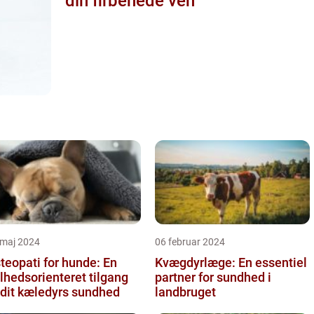
din firbenede ven
 maj 2024
06 februar 2024
teopati for hunde: En
Kvægdyrlæge: En essentiel
lhedsorienteret tilgang
partner for sundhed i
l dit kæledyrs sundhed
landbruget