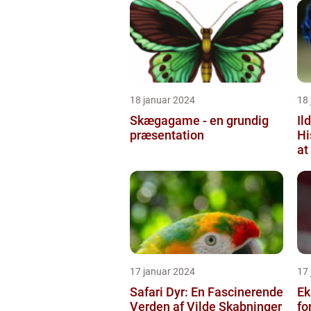
18 januar 2024
18
Skægagame - en grundig
Il
præsentation
Hi
at
17 januar 2024
17
Safari Dyr: En Fascinerende
Eks
Verden af Vilde Skabninger
fo