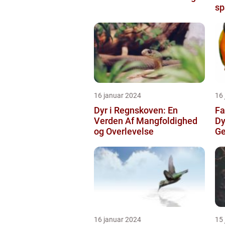
sp
16 januar 2024
16
Dyr i Regnskoven: En
Fa
Verden Af Mangfoldighed
D
og Overlevelse
G
16 januar 2024
15