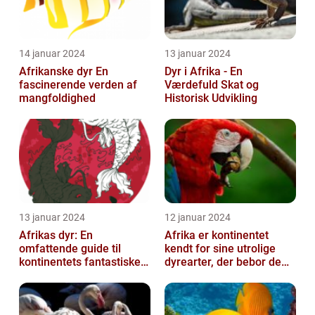
14 januar 2024
13 januar 2024
Afrikanske dyr En
Dyr i Afrika - En
fascinerende verden af
Værdefuld Skat og
mangfoldighed
Historisk Udvikling
13 januar 2024
12 januar 2024
Afrikas dyr: En
Afrika er kontinentet
omfattende guide til
kendt for sine utrolige
kontinentets fantastiske
dyrearter, der bebor de
dyreliv
vidtstrakte savanner,
robuste ...