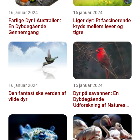
16 januar 2024
16 januar 2024
Farlige Dyr i Australien:
Liger dyr: Et fascinerende
En Dybdegående
kryds mellem løver og
Gennemgang
tigre
16 januar 2024
15 januar 2024
Den fantastiske verden af
Dyr på savannen: En
vilde dyr
Dybdegående
Udforskning af Natures
Mest Fascinerende
Skabninger