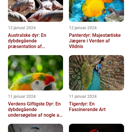
12 januar 2024
12 januar 2024
Australske dyr: En
Panterdyr: Majestætiske
dybdegående
Jægere i Verden af
præsentation af
Vildnis
Australiens unikke dyreliv
11 januar 2024
11 januar 2024
Verdens Giftigste Dyr: En
Tigerdyr: En
dybdegående
Fascinerende Art
undersøgelse af nogle af
naturens mest
dødbringende
skabninger...