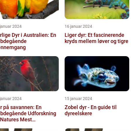
 januar 2024
16 januar 2024
rlige Dyr i Australien: En
Liger dyr: Et fascinerende
ybdegående
kryds mellem løver og tigre
ennemgang
 januar 2024
15 januar 2024
r på savannen: En
Zobel dyr - En guide til
bdegående Udforskning
dyreelskere
 Natures Mest
scinerende Skabninger