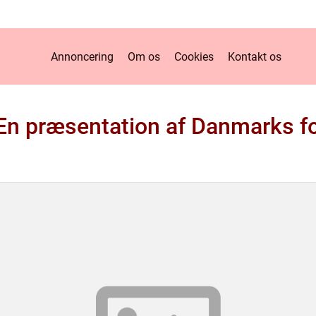
Annoncering
Om os
Cookies
Kontakt os
 En præsentation af Danmarks f