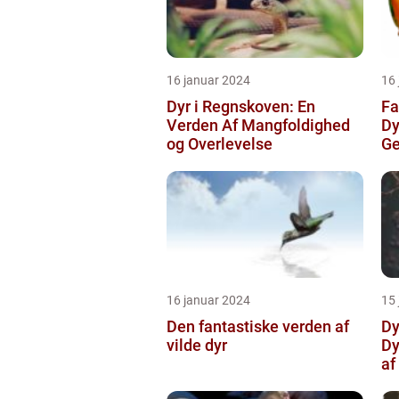
16 januar 2024
16
Dyr i Regnskoven: En
Fa
Verden Af Mangfoldighed
D
og Overlevelse
G
16 januar 2024
15
Den fantastiske verden af
Dy
vilde dyr
Dy
af
Fa