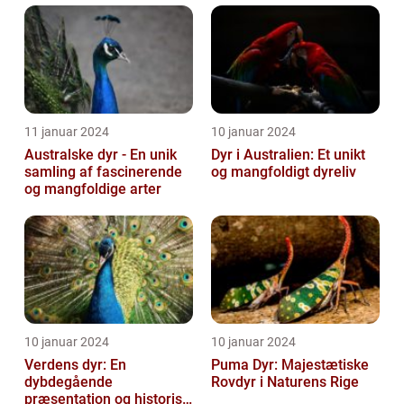
dødbringende
skabninger...
11 januar 2024
10 januar 2024
Australske dyr - En unik
Dyr i Australien: Et unikt
samling af fascinerende
og mangfoldigt dyreliv
og mangfoldige arter
10 januar 2024
10 januar 2024
Verdens dyr: En
Puma Dyr: Majestætiske
dybdegående
Rovdyr i Naturens Rige
præsentation og historisk