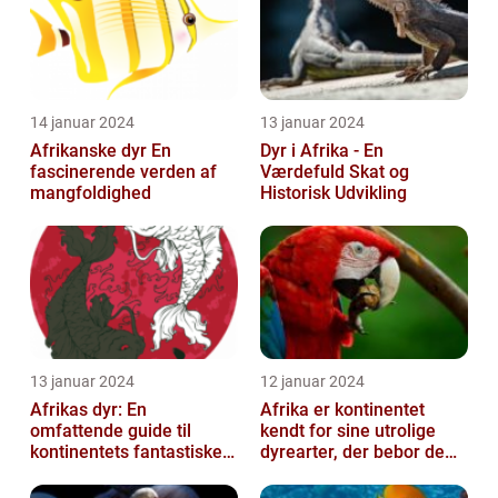
14 januar 2024
13 januar 2024
Afrikanske dyr En
Dyr i Afrika - En
fascinerende verden af
Værdefuld Skat og
mangfoldighed
Historisk Udvikling
13 januar 2024
12 januar 2024
Afrikas dyr: En
Afrika er kontinentet
omfattende guide til
kendt for sine utrolige
kontinentets fantastiske
dyrearter, der bebor de
dyreliv
vidtstrakte savanner,
robuste ...