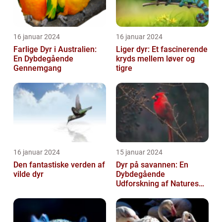
16 januar 2024
16 januar 2024
Farlige Dyr i Australien:
Liger dyr: Et fascinerende
En Dybdegående
kryds mellem løver og
Gennemgang
tigre
16 januar 2024
15 januar 2024
Den fantastiske verden af
Dyr på savannen: En
vilde dyr
Dybdegående
Udforskning af Natures
Mest Fascinerende
Skabninger