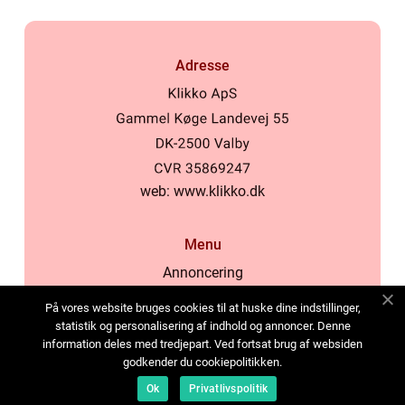
Adresse
web:
www.klikko.dk
Menu
Annoncering
Om os
På vores website bruges cookies til at huske dine indstillinger,
Cookies
statistik og personalisering af indhold og annoncer. Denne
information deles med tredjepart. Ved fortsat brug af websiden
Kontakt os
godkender du cookiepolitikken.
Sitemap
Ok
Privatlivspolitik