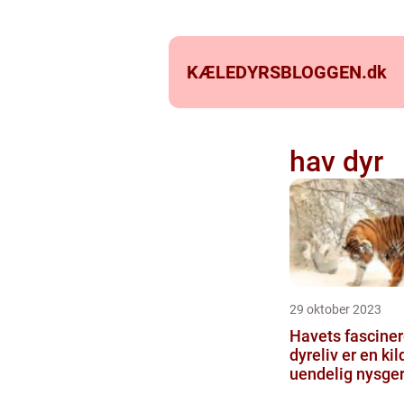
KÆLEDYRSBLOGGEN.
dk
hav dyr
29 oktober 2023
Havets fascine
dyreliv er en kild
uendelig nysger
beundring for 