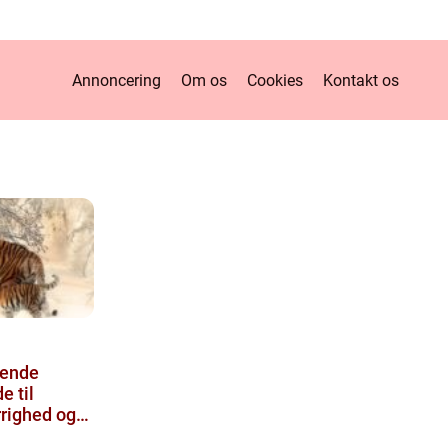
Annoncering
Om os
Cookies
Kontakt os
rende
e til
righed og
mange