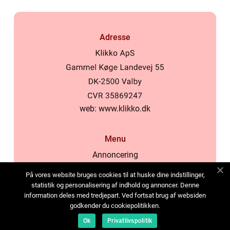
Adresse
web:
www.klikko.dk
Menu
Annoncering
Om os
På vores website bruges cookies til at huske dine indstillinger,
Cookies
statistik og personalisering af indhold og annoncer. Denne
information deles med tredjepart. Ved fortsat brug af websiden
Kontakt os
godkender du cookiepolitikken.
Sitemap
Ok
Privatlivspolitik